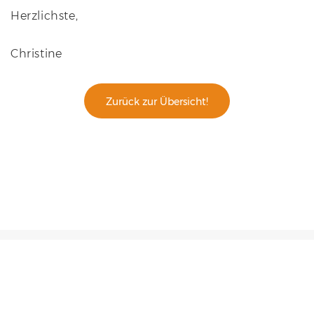
Herzlichste,
Christine
Zurück zur Übersicht!
© 2026 Ein Onlinekongress von TDB
erde Affiliate Partner & hilf mir diese wichtigen Inhalte in die Welt zu bring
Programm
Schicksalsschlag meistern Kongress
Über mich
Presse
Impressum
Datenschutzerklärung
AGB
FAQ